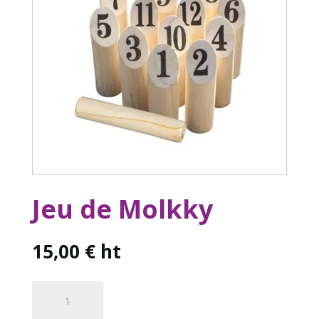
Jeu de Molkky
15,00
€
ht
quantité
de