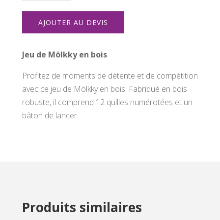
Jeu
de
AJOUTER AU DEVIS
Molkky
Jeu de Mölkky en bois
Profitez de moments de détente et de compétition
avec ce jeu de Mölkky en bois. Fabriqué en bois
robuste, il comprend 12 quilles numérotées et un
bâton de lancer
Produits similaires