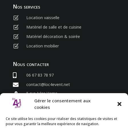
Nos services
Location vaisselle
Z
Matériel de salle et de cuisine
Z
Matériel décoration & soirée
Z
Location mobilier
Z
Nous contacter

06 67 83 78 97

contact@loc4event.net
5 rue Jules Verne

86800 Sèvres Anxaumont
Gérer le consentement aux
cookies
Horaires
Ce site utilise les cookies pour réaliser des statistiques de visites et
pour vous garantir la meilleure expérience de navigation.
du lundi au vendredi
