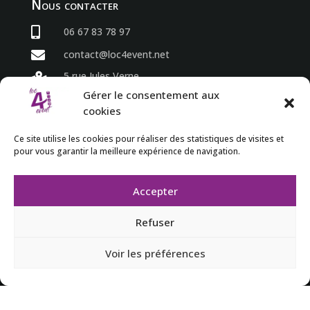
Nous contacter

06 67 83 78 97

contact@loc4event.net
5 rue Jules Verne

86800 Sèvres Anxaumont
Gérer le consentement aux
cookies
Horaires
Ce site utilise les cookies pour réaliser des statistiques de visites et
pour vous garantir la meilleure expérience de navigation.
du lundi au vendredi

8h00 à 18h00

Accepter
Refuser
Voir les préférences
Mentions légales
-
Conditions générales de location