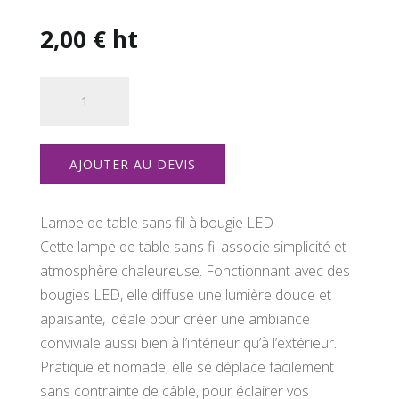
2,00
€
ht
quantité
de
Lampe
de
AJOUTER AU DEVIS
table
sans
fil
Lampe de table sans fil à bougie LED
Cette lampe de table sans fil associe simplicité et
atmosphère chaleureuse. Fonctionnant avec des
bougies LED, elle diffuse une lumière douce et
apaisante, idéale pour créer une ambiance
conviviale aussi bien à l’intérieur qu’à l’extérieur.
Pratique et nomade, elle se déplace facilement
sans contrainte de câble, pour éclairer vos