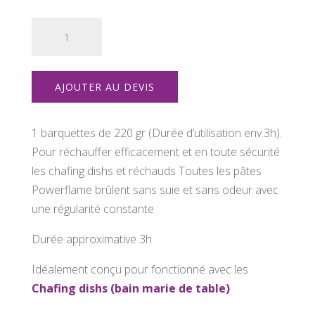
quantité
de
1
barquettes
AJOUTER AU DEVIS
powerflam
220
g
1 barquettes de 220 gr (Durée d’utilisation env.3h).
Pour réchauffer efficacement et en toute sécurité
les chafing dishs et réchauds Toutes les pâtes
Powerflame brûlent sans suie et sans odeur avec
une régularité constante
Durée approximative 3h
Idéalement conçu pour fonctionné avec les
Chafing dishs (bain marie de table)