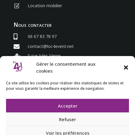
Location mobilier
Z
Nous contacter

06 67 83 78 97

contact@loc4event.net
5 rue Jules Verne

86800 Sèvres Anxaumont
Gérer le consentement aux
cookies
Horaires
Ce site utilise les cookies pour réaliser des statistiques de visites et
pour vous garantir la meilleure expérience de navigation.
du lundi au vendredi

8h00 à 18h00

Accepter
Refuser
Voir les préférences