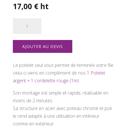
17,00
€
ht
quantité
de
1
Potelet
AJOUTER AU DEVIS
(seul)
Le potelet seul vous permet de terminée votre file
celui-ci viens en complément de nos
1 Potelet
argent + 1 cordelette rouge (1m)
Son montage est simple et rapide, réalisable en
moins de 2 minutes.
Sa structure en acier avec poteau chromé et poli
le rend adapté à une utilisation en intérieur
comme en extérieur.