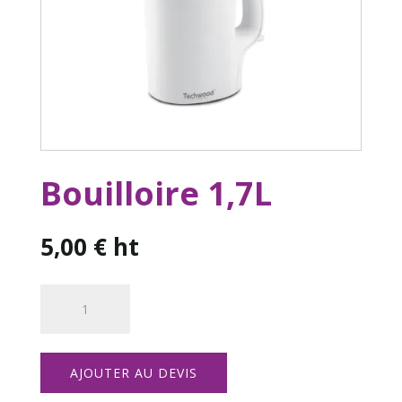
Bouilloire 1,7L
5,00
€
ht
quantité
de
Bouilloire
1,7L
AJOUTER AU DEVIS