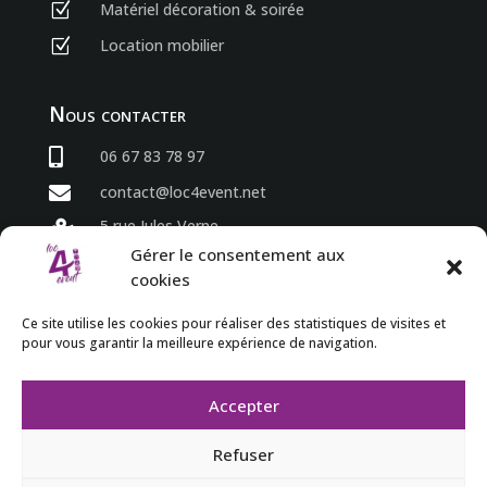
Matériel décoration & soirée
Z
Location mobilier
Z
Nous contacter

06 67 83 78 97

contact@loc4event.net
5 rue Jules Verne

86800 Sèvres Anxaumont
Gérer le consentement aux
cookies
Horaires
Ce site utilise les cookies pour réaliser des statistiques de visites et
pour vous garantir la meilleure expérience de navigation.
du lundi au vendredi

8h00 à 18h00

Accepter
Refuser