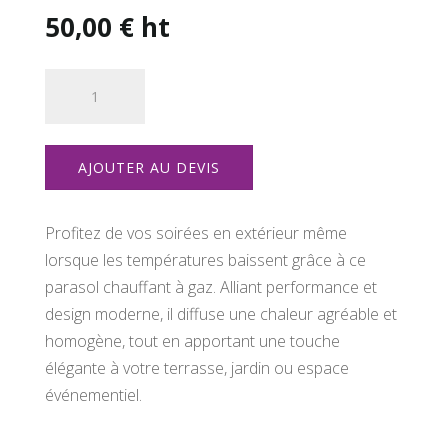
50,00
€
ht
quantité
de
Parasol
chauffant
AJOUTER AU DEVIS
à
GAZ
Profitez de vos soirées en extérieur même
lorsque les températures baissent grâce à ce
parasol chauffant à gaz. Alliant performance et
design moderne, il diffuse une chaleur agréable et
homogène, tout en apportant une touche
élégante à votre terrasse, jardin ou espace
événementiel.