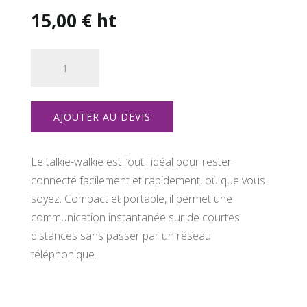
15,00
€
ht
quantité
de
TALKIE-
WALKIE
AJOUTER AU DEVIS
Le talkie-walkie est l’outil idéal pour rester
connecté facilement et rapidement, où que vous
soyez. Compact et portable, il permet une
communication instantanée sur de courtes
distances sans passer par un réseau
téléphonique.