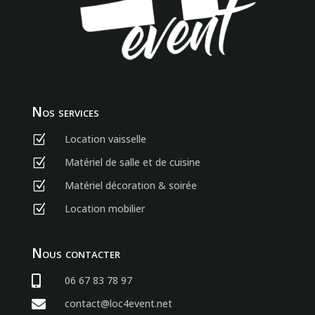
Nos services
Location vaisselle
Z
Matériel de salle et de cuisine
Z
Matériel décoration & soirée
Z
Location mobilier
Z
Nous contacter

06 67 83 78 97

contact@loc4event.net