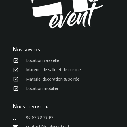
Nos services
Location vaisselle
Z
Matériel de salle et de cuisine
Z
Matériel décoration & soirée
Z
Location mobilier
Z
Nous contacter

06 67 83 78 97

contact@loc4event.net