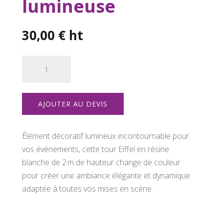
lumineuse
30,00
€
ht
quantité
de
Tour
Eiffel
AJOUTER AU DEVIS
lumineuse
Élément décoratif lumineux incontournable pour
vos événements, cette tour Eiffel en résine
blanche de 2 m de hauteur change de couleur
pour créer une ambiance élégante et dynamique
adaptée à toutes vos mises en scène.