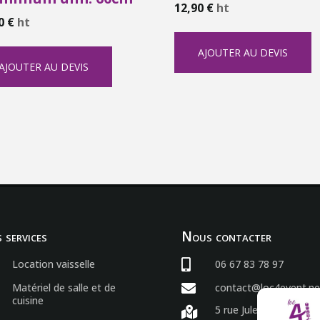
12,90
€
ht
00
€
ht
AJOUTER AU DEVIS
AJOUTER AU DEVIS
 services
Nous contacter
Location vaisselle

06 67 83 78 97
Matériel de salle et de

contact@loc4event.ne
cuisine
5 rue Jules Verne
