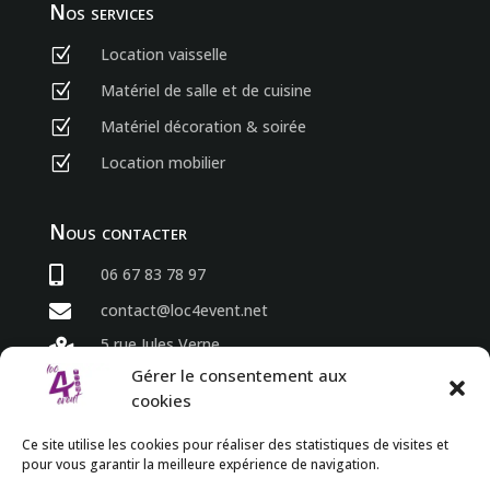
Nos services
Location vaisselle
Z
Matériel de salle et de cuisine
Z
Matériel décoration & soirée
Z
Location mobilier
Z
Nous contacter

06 67 83 78 97

contact@loc4event.net
5 rue Jules Verne

86800 Sèvres Anxaumont
Gérer le consentement aux
cookies
Horaires
Ce site utilise les cookies pour réaliser des statistiques de visites et
pour vous garantir la meilleure expérience de navigation.
du lundi au vendredi
