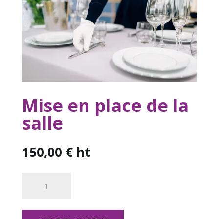
Mise en place de la
salle
150,00
€
ht
quantité
de
Mise
en