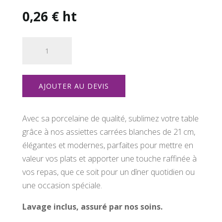
0,26
€
ht
quantité
de
Assiettes
carrées
AJOUTER AU DEVIS
Nathaly
Avec sa porcelaine de qualité, sublimez votre table
grâce à nos assiettes carrées blanches de 21 cm,
élégantes et modernes, parfaites pour mettre en
valeur vos plats et apporter une touche raffinée à
vos repas, que ce soit pour un dîner quotidien ou
une occasion spéciale.
Lavage inclus, assuré par nos soins.