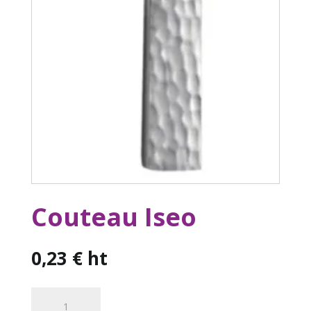
Couteau Iseo
0,23
€
ht
quantité
de