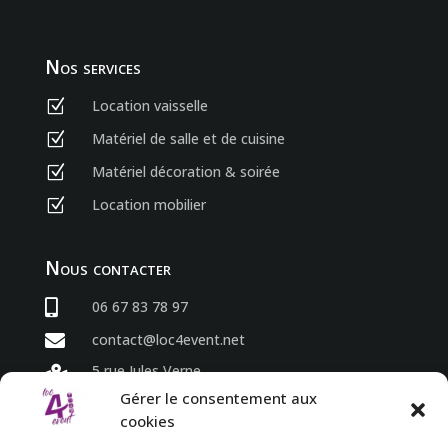
Nos services
Location vaisselle
Z
Matériel de salle et de cuisine
Z
Matériel décoration & soirée
Z
Location mobilier
Z
Nous contacter

06 67 83 78 97

contact@loc4event.net
5 rue Jules Verne

86800 Sèvres Anxaumont
Gérer le consentement aux
cookies
Horaires