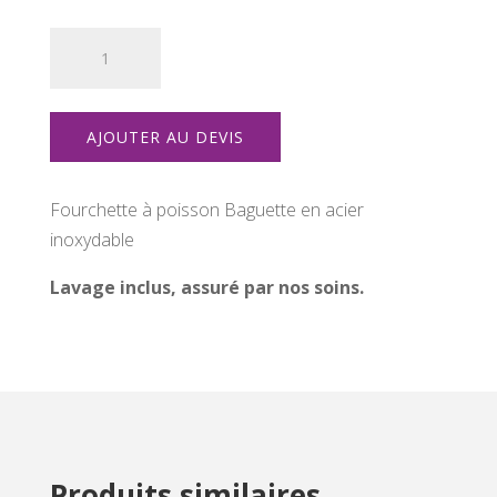
quantité
de
Fourchette
à
AJOUTER AU DEVIS
poisson
Fourchette à poisson Baguette en acier
inoxydable
Lavage inclus, assuré par nos soins.
Produits similaires