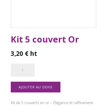
Kit 5 couvert Or
3,20
€
ht
quantité
de
Kit
5
AJOUTER AU DEVIS
couvert
Or
Kit de 5 couverts en or – Élégance et raffinement