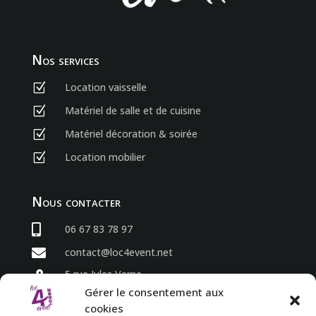
Nos services
Location vaisselle
Z
Matériel de salle et de cuisine
Z
Matériel décoration & soirée
Z
Location mobilier
Z
Nous contacter

06 67 83 78 97

contact@loc4event.net
5 rue Jules Verne

86800 Sèvres Anxaumont
Gérer le consentement aux
cookies