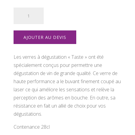
quantité
de
Verre
de
AJOUTER AU DEVIS
dégustation
taste
Les verres à dégustation « Taste » ont été
spécialement conçus pour permettre une
dégustation de vin de grande qualité. Ce verre de
haute performance a le buvant finement coupé au
laser ce qui améliore les sensations et relève la
perception des arômes en bouche. En outre, sa
résistance en fait un allié de choix pour vos
dégustations.
Contenance 28cl