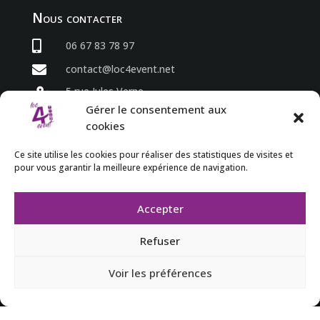
Nous contacter

06 67 83 78 97

contact@loc4event.net
5 rue Jules Verne

86800 Sèvres Anxaumont
Gérer le consentement aux
cookies
Horaires
Ce site utilise les cookies pour réaliser des statistiques de visites et
pour vous garantir la meilleure expérience de navigation.
du lundi au vendredi

8h00 à 18h00

Accepter
Refuser
Voir les préférences
Mentions légales
-
Conditions générales de location