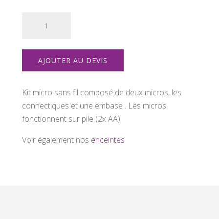
quantité
de
Kit
micro
AJOUTER AU DEVIS
sans
fil
dual
Kit micro sans fil composé de deux micros, les
connectiques et une embase . Les micros
fonctionnent sur pile (2x AA).
Voir également nos
enceintes