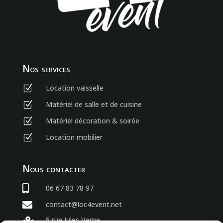
Nos services
Location vaisselle
Z
Matériel de salle et de cuisine
Z
Matériel décoration & soirée
Z
Location mobilier
Z
Nous contacter

06 67 83 78 97

contact@loc4event.net
5 rue Jules Verne
