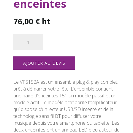
enceintes
76,00
€
ht
quantité
de
Pack
sonorisation
AJOUTER AU DEVIS
2
enceintes
Le VPS152A est un ensemble plug & play complet,
prêt à démarrer votre fête. L’ensemble contient
une paire d’enceintes 15″, un modèle passif et un
modèle actif. Le modèle actif abrite l’amplificateur
qui dispose d’un lecteur USB/SD intégré et de la
technologie sans fil BT pour diffuser votre
musique depuis votre smartphone ou tablette. Les
deux enceintes ont un anneau LED bleu autour du