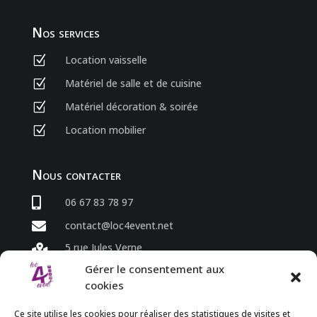
Nos services
Location vaisselle
Z
Matériel de salle et de cuisine
Z
Matériel décoration & soirée
Z
Location mobilier
Z
Nous contacter

06 67 83 78 97

contact@loc4event.net
5 rue Jules Verne

86800 Sèvres Anxaumont
Gérer le consentement aux
cookies
Horaires
Ce site utilise les cookies pour réaliser des statistiques de visites et