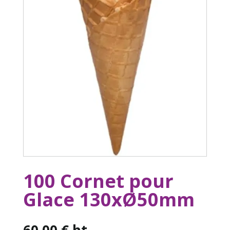
100 Cornet pour
Glace 130xØ50mm
60,00
€
ht