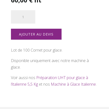
quantité
de
100
Cornet
AJOUTER AU DEVIS
pour
Glace
130xØ50mm
Lot de 100 Cornet pour glace.
Disponible uniquement avec notre machine à
glace.
Voir aussi nos
Préparation UHT pour glace à
l’italienne 5,5 Kg
et nos
Machine à Glace Italienne
.