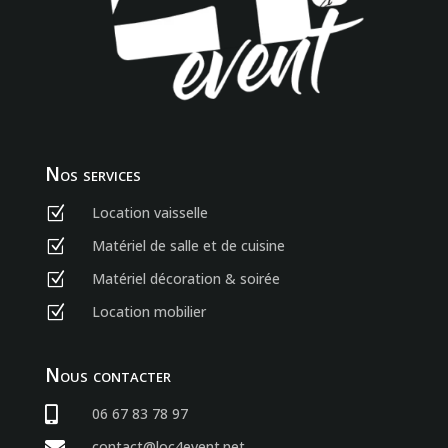
Nos services
Location vaisselle
Z
Matériel de salle et de cuisine
Z
Matériel décoration & soirée
Z
Location mobilier
Z
Nous contacter

06 67 83 78 97

contact@loc4event.net