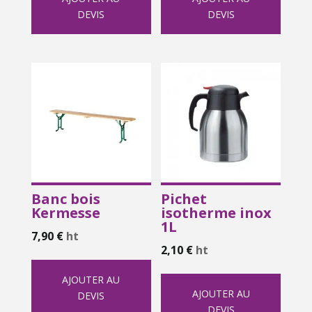
DEVIS
DEVIS
Banc bois
Pichet
Kermesse
isotherme inox
1L
7,90
€
ht
2,10
€
ht
AJOUTER AU
AJOUTER AU
DEVIS
DEVIS