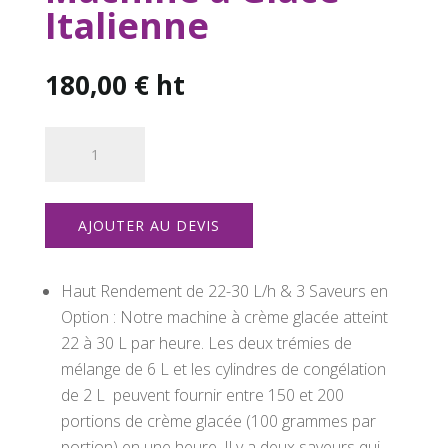
Italienne
180,00
€
ht
quantité
de
Machine
à
AJOUTER AU DEVIS
Glace
Italienne
Haut Rendement de 22-30 L/h & 3 Saveurs en
Option : Notre machine à crème glacée atteint
22 à 30 L par heure. Les deux trémies de
mélange de 6 L et les cylindres de congélation
de 2 L peuvent fournir entre 150 et 200
portions de crème glacée (100 grammes par
portion) en une heure, Il y a deux saveurs qui