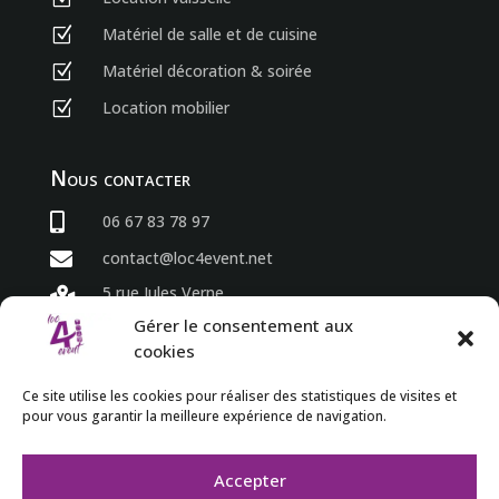
Matériel de salle et de cuisine
Z
Matériel décoration & soirée
Z
Location mobilier
Z
Nous contacter

06 67 83 78 97

contact@loc4event.net
5 rue Jules Verne

86800 Sèvres Anxaumont
Gérer le consentement aux
cookies
Horaires
Ce site utilise les cookies pour réaliser des statistiques de visites et
pour vous garantir la meilleure expérience de navigation.
du lundi au vendredi

8h00 à 18h00

Accepter