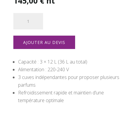
145,00
€
ht
quantité
de
Machine
à
AJOUTER AU DEVIS
GRANITÉ
3
x
Capacité : 3 × 12 L (36 L au total)
12L
Alimentation : 220-240 V
220v
3 cuves indépendantes pour proposer plusieurs
parfums
Refroidissement rapide et maintien d’une
température optimale