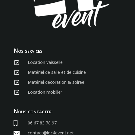
Nos services
Location vaisselle
Z
Matériel de salle et de cuisine
Z
Matériel décoration & soirée
Z
Location mobilier
Z
Nous contacter

06 67 83 78 97

contact@loc4event.net