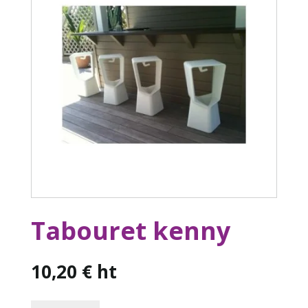
Tabouret kenny
10,20
€
ht
quantité