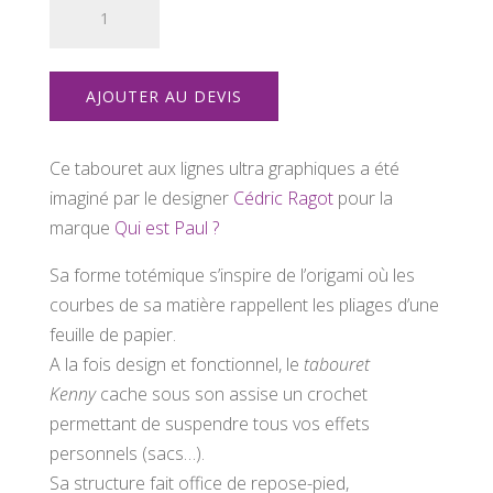
de
Tabouret
kenny
AJOUTER AU DEVIS
Ce tabouret aux lignes ultra graphiques a été
imaginé par le designer
Cédric Ragot
pour la
marque
Qui est Paul ?
Sa forme totémique s’inspire de l’origami où les
courbes de sa matière rappellent les pliages d’une
feuille de papier.
A la fois design et fonctionnel, le
tabouret
Kenny
cache sous son assise un crochet
permettant de suspendre tous vos effets
personnels (sacs…).
Sa structure fait office de repose-pied,