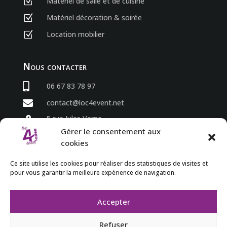
Matériel de salle et de cuisine
Z
Matériel décoration & soirée
Z
Location mobilier
Z
Nous contacter

06 67 83 78 97

contact@loc4event.net
5 rue Jules Verne

86800 Sèvres Anxaumont
Gérer le consentement aux
cookies
Horaires
Ce site utilise les cookies pour réaliser des statistiques de visites et
pour vous garantir la meilleure expérience de navigation.
du lundi au vendredi

8h00 à 18h00

Accepter
Refuser