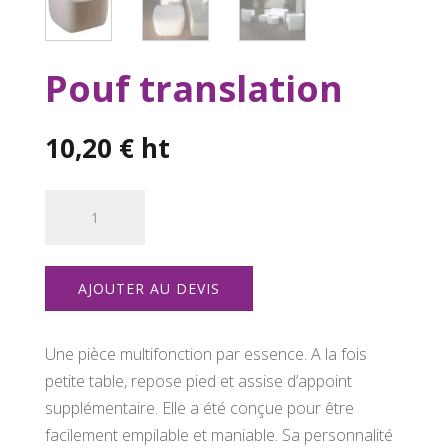
Pouf translation
10,20
€
ht
quantité
de
Pouf
translation
AJOUTER AU DEVIS
Une pièce multifonction par essence. A la fois
petite table, repose pied et assise d’appoint
supplémentaire. Elle a été conçue pour être
facilement empilable et maniable. Sa personnalité