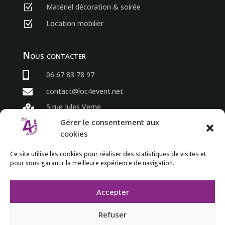
Matériel décoration & soirée
Z
Location mobilier
Z
Nous contacter

06 67 83 78 97

contact@loc4event.net
5 rue Jules Verne

86800 Sèvres Anxaumont
Gérer le consentement aux
cookies
Horaires
Ce site utilise les cookies pour réaliser des statistiques de visites et
pour vous garantir la meilleure expérience de navigation.
du lundi au vendredi

8h00 à 18h00

Accepter
Refuser