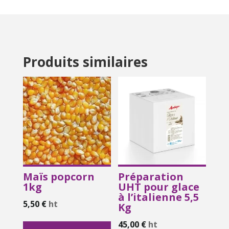
Produits similaires
Maïs popcorn
Préparation
1kg
UHT pour glace
à l’italienne 5,5
5,50
€
ht
Kg
45,00
€
ht