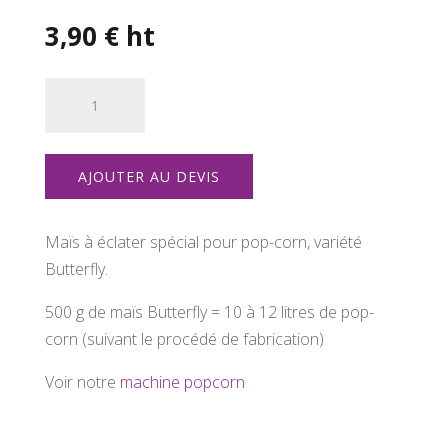
3,90
€
ht
quantité
de
Maïs
popcorn
AJOUTER AU DEVIS
500g
Maïs à éclater spécial pour pop-corn, variété
Butterfly.
500 g de maïs Butterfly = 10 à 12 litres de pop-
corn (suivant le procédé de fabrication)
Voir notre
machine popcorn