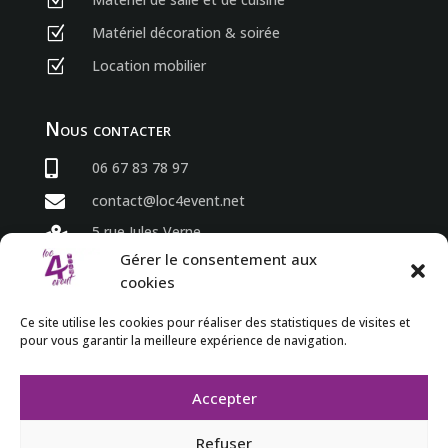
Z
Matériel décoration & soirée
Z
Location mobilier
Z
Nous contacter

06 67 83 78 97

contact@loc4event.net
5 rue Jules Verne

86800 Sèvres Anxaumont
Gérer le consentement aux
cookies
Horaires
Ce site utilise les cookies pour réaliser des statistiques de visites et
pour vous garantir la meilleure expérience de navigation.
du lundi au vendredi

8h00 à 18h00

Accepter
Refuser