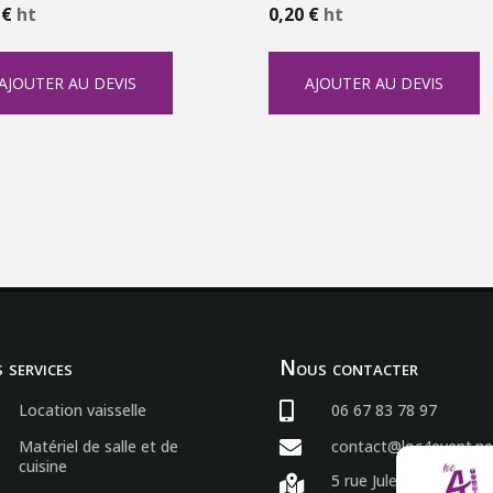
0
€
ht
0,20
€
ht
AJOUTER AU DEVIS
AJOUTER AU DEVIS
 services
Nous contacter
Location vaisselle

06 67 83 78 97
Matériel de salle et de

contact@loc4event.ne
cuisine
5 rue Jules Verne
