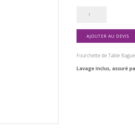
quantité
de
Fourchette
de
AJOUTER AU DEVIS
table
Fourchette de Table Baguet
Lavage inclus, assuré pa