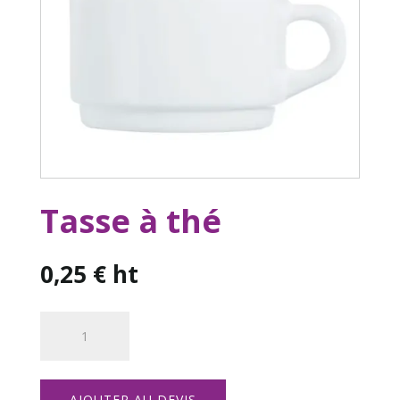
Tasse à thé
0,25
€
ht
quantité
de
Tasse
à
AJOUTER AU DEVIS