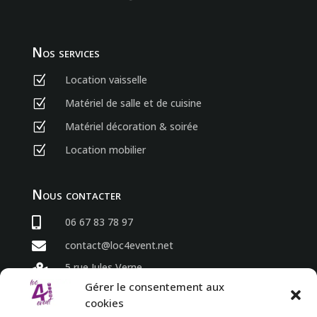
Nos services
Location vaisselle
Z
Matériel de salle et de cuisine
Z
Matériel décoration & soirée
Z
Location mobilier
Z
Nous contacter

06 67 83 78 97

contact@loc4event.net
5 rue Jules Verne

86800 Sèvres Anxaumont
Gérer le consentement aux
cookies