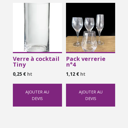
Verre à cocktail
Pack verrerie
Tiny
n°4
0,25
€
ht
1,12
€
ht
AJOUTER AU
AJOUTER AU
DEVIS
DEVIS