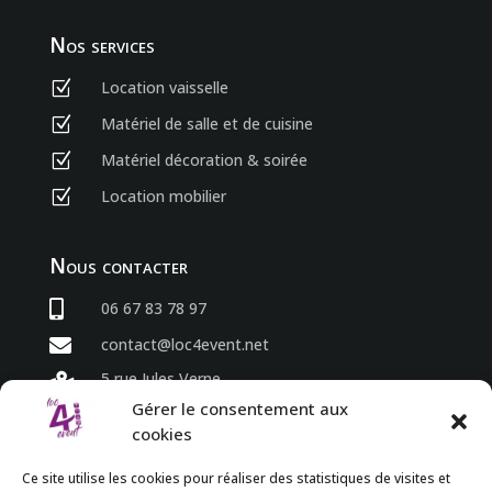
Nos services
Location vaisselle
Z
Matériel de salle et de cuisine
Z
Matériel décoration & soirée
Z
Location mobilier
Z
Nous contacter

06 67 83 78 97

contact@loc4event.net
5 rue Jules Verne

86800 Sèvres Anxaumont
Gérer le consentement aux
cookies
Horaires
Ce site utilise les cookies pour réaliser des statistiques de visites et