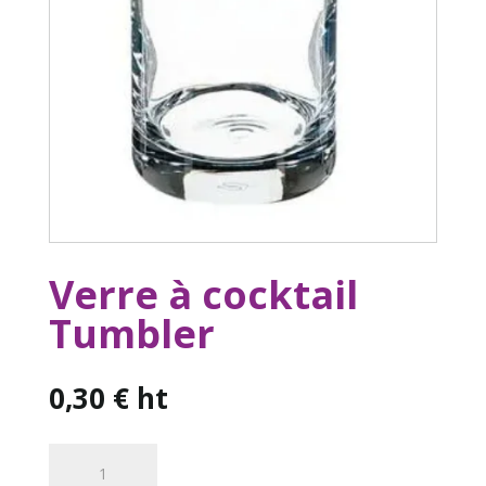
Verre à cocktail
Tumbler
0,30
€
ht
quantité
de