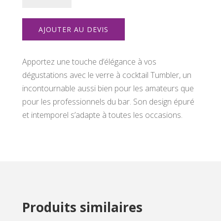
Verre
à
AJOUTER AU DEVIS
cocktail
Tumbler
Apportez une touche d’élégance à vos
dégustations avec le verre à cocktail Tumbler, un
incontournable aussi bien pour les amateurs que
pour les professionnels du bar. Son design épuré
et intemporel s’adapte à toutes les occasions.
Produits similaires