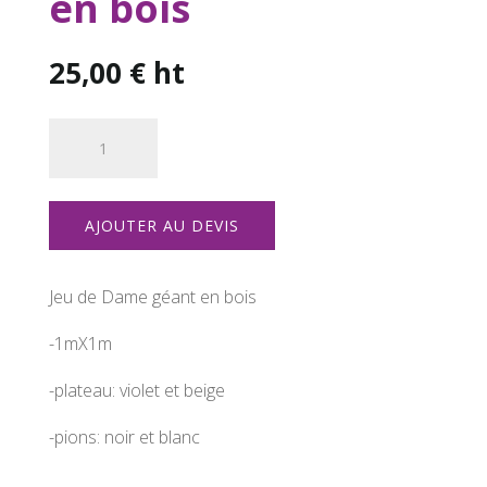
en bois
25,00
€
ht
quantité
de
Jeu
de
AJOUTER AU DEVIS
Dame
géant
en
Jeu de Dame géant en bois
bois
-1mX1m
-plateau: violet et beige
-pions: noir et blanc