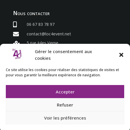
Nous contacter

06 67 83 78 97

contact@loc4event.net
5 rue Jules Verne

86800 Sèvres Anxaumont
Gérer le consentement aux
cookies
Horaires
Ce site utilise les cookies pour réaliser des statistiques de visites et
pour vous garantir la meilleure expérience de navigation.
du lundi au vendredi

8h00 à 18h00

Accepter
Refuser
Voir les préférences