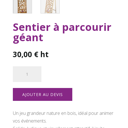
Sentier à parcourir
géant
30,00
€
ht
quantité
de
Sentier
à
AJOUTER AU DEVIS
parcourir
géant
Un jeu grandeur nature en bois, idéal pour animer
vos événements.