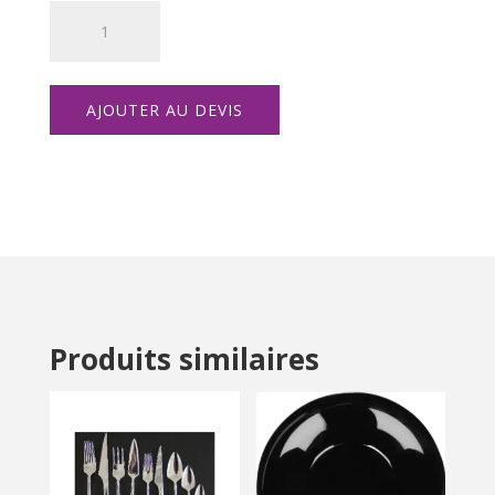
quantité
de
Fourchette
Iseo
AJOUTER AU DEVIS
Produits similaires