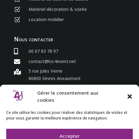
Matériel décoration & soirée
Z
Location mobilier
Z
Nous contacter

06 67 83 78 97

contact@loc4event.net
5 rue Jules Verne

86800 Sèvres Anxaumont
Gérer le consentement aux
Horaires
cookies
du lundi au vendredi

Ce site utilise les cookies pour réaliser des statistiques de visites et
8h00 à 18h00

pour vous garantir la meilleure expérience de navigation.
Accepter